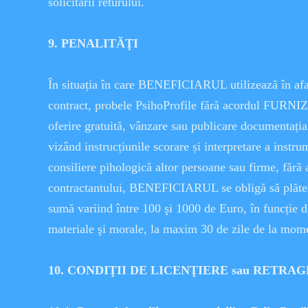
solicitării returului.
9. PENALITĂŢI
În situația în care BENEFICIARUL utilizează în afar
contract, probele PsihoProfile fără acordul FURNI
oferire gratuită, vânzare sau publicare documentația
vizând instrucțiunile scorare și interpretare a instr
consiliere pihologică altor persoane sau firme, fără 
contractantului, BENEFICIARUL se obligă să pl
sumă variind între 100 şi 1000 de Euro, în funcție d
materiale şi morale, la maxim 30 de zile de la momen
10. CONDIŢII DE LICENŢIERE sau RETRAG