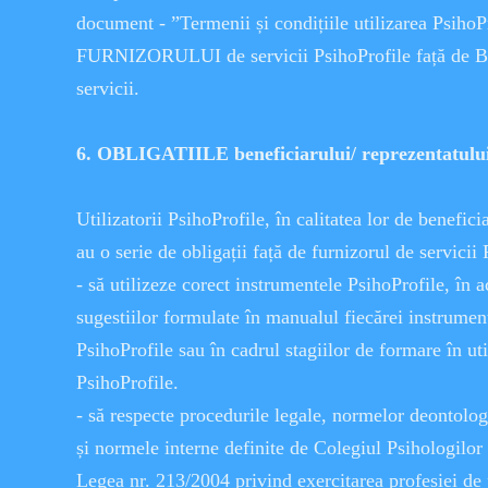
document - ”Termenii și condițiile utilizarea PsihoPr
FURNIZORULUI de servicii PsihoProfile față de 
servicii.
6. OBLIGATIILE beneficiarului/ reprezentatului
Utilizatorii PsihoProfile, în calitatea lor de beneficia
au o serie de obligații față de furnizorul de servicii 
- să utilizeze corect instrumentele PsihoProfile, în a
sugestiilor formulate în manualul fiecărei instrument
PsihoProfile sau în cadrul stagiilor de formare în ut
PsihoProfile.
- să respecte procedurile legale, normelor deontologi
și normele interne definite de Colegiul Psihologilo
Legea nr. 213/2004 privind exercitarea profesiei de 