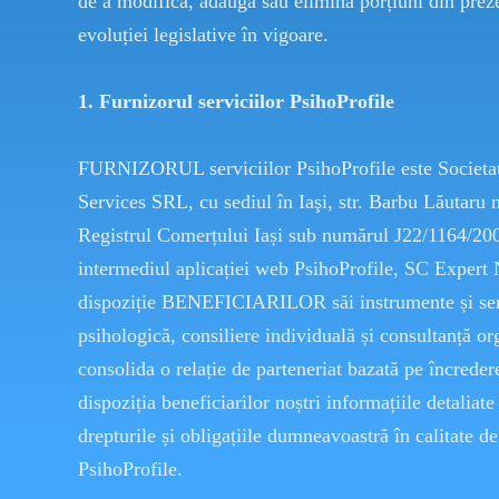
de a modifica, adăuga sau elimina porțiuni din pr
evoluției legislative în vigoare.
1. Furnizorul serviciilor PsihoProfile
FURNIZORUL serviciilor PsihoProfile este Societ
Services SRL, cu sediul în Iaşi, str. Barbu Lăutaru n
Registrul Comerțului Iași sub numărul J22/1164/2
intermediul aplicației web PsihoProfile, SC Expert
dispoziție BENEFICIARILOR săi instrumente și serv
psihologică, consiliere individuală și consultanță or
consolida o relație de parteneriat bazată pe încrede
dispoziția beneficiarilor noștri informațiile detaliate 
drepturile și obligațiile dumneavoastră în calitat
PsihoProfile.