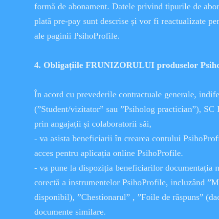
formă de abonament. Datele privind tipurile de abo
plată pre-pay sunt descrise și vor fi reactualizate pe
ale paginii PsihoProfile.
4. Obligațiile FRUNIZORULUI produselor Psiho
În acord cu prevederile contractuale generale, indife
(”Student/vizitator” sau ”Psiholog practician”), S
prin angajații și colaboratorii săi,
- va asista beneficiarii în crearea contului PsihoProf
acces pentru aplicația online PsihoProfile.
- va pune la dispoziția beneficiarilor documentația n
corectă a instrumentelor PsihoProfile, incluzând ”M
disponibil), ”Chestionarul” , ”Foile de răspuns” (da
documente similare.