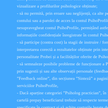
vizualizare a profilurilor psihologice obținute;
- să nu permită, prin eroare sau neglijență, ca alte p
contului sau a parolei de acces la contul PsihoProfil
nesupravegheat contul PsihoProfile, permițând astfel
informațiile confidențiale înregistrate în contul Psih
- să participe (contra cost) la stagii de instruire / fo
interpretarea corectă a rezultatelor obținute prin in
personalitate Probei și a facilităților oferite de Psiho
- să semnaleze posibile probleme de funcționare a Ps
prin sugestii și sau alte observații personale (feedb
”Feedback online”, din secțiunea ”Sinteză” a pagini
serviciilor PsihoProfile,
- Dacă aparține categoriei ”Psiholog practician”, în
cartelă prepay beneficiarul trebuie să respecte termen
specificate în contract și să achite costurile legate d