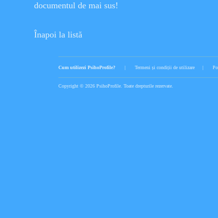
documentul de mai sus!
Înapoi la listă
Cum utilizezi PsihoProfile?
|
Termeni și condiții de utilizare
|
Po
Copyright © 2026 PsihoProfile. Toate drepturile rezervate.