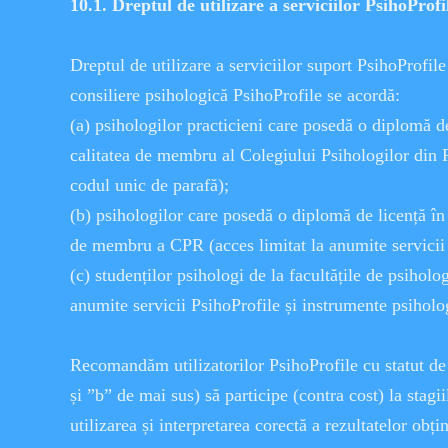
10.1. Dreptul de utilizare a serviciilor PsihoProfi
Dreptul de utilizare a serviciilor suport PsihoProfile 
consiliere psihologică PsihoProfile se acordă:
(a) psihologilor practicieni care posedă o diplomă de
calitatea de membru al Colegiului Psihologilor din 
codul unic de parafă);
(b) psihologilor care posedă o diplomă de licență în 
de membru a CPR (acces limitat la anumite servicii 
(c) studenților psihologi de la facultățile de psiholog
anumite servicii PsihoProfile și instrumente psiholo
Recomandăm utilizatorilor PsihoProfile cu statut de 
și ”b” de mai sus) să participe (contra cost) la stagii
utilizarea și interpretarea corectă a rezultatelor obț