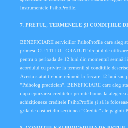
Instrumentele PsihoProfile.
7. PRETUL, TERMENELE ŞI CONDIŢIILE D
BENEFICIARII serviciilor PsihoProfile care aleg stat
primesc CU TITLUL GRATUIT dreptul de utilizare a 
pentru o perioada de 12 luni din momentul semnării 
acordului cu privire la termenii și condițiile descri
Acesta statut trebuie reînnoit la fiecare 12 luni sau p
”Psiholog practician”. BENEFICIARII care aleg stat
după epuizarea creditelor primite bonus la alegerea a
achiziționeze creditele PsihoProfile și să le foloseas
grila de costuri din secțiunea ”Credite” ale paginii 
8. CONDIŢIILE ȘI PROCEDURA DE RETUR