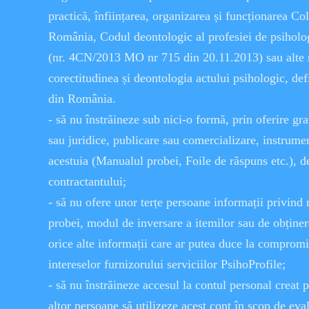
practică, înființarea, organizarea și funcționarea Co
România, Codul deontologic al profesiei de psiholog
(nr. 4CN/2013 MO nr 715 din 20.11.2013) sau alte 
corectitudinea și deontologia actului psihologic, def
din România.
- să nu înstrăineze sub nici-o formă, prin oferire gra
sau juridice, publicare sau comercializare, instrumen
acestuia (Manualul probei, Foile de răspuns etc.), de
contractantului;
- să nu ofere unor terțe persoane informații privind
probei, modul de inversare a itemilor sau de obținer
orice alte informații care ar putea duce la compromi
intereselor furnizorului serviciilor PsihoProfile;
- să nu înstrăineze accesul la contul personal creat 
altor persoane să utilizeze acest cont în scop de eva