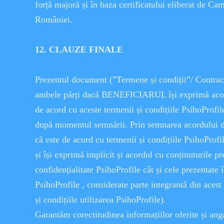
forță majoră și în baza certificatului eliberat de Ca
României.
12. CLAUZE FINALE
Prezentul document (”Termene și condiții”/ Contract
ambele părți dacă BENEFICIARUL își exprimă acord
de acord cu aceste termenii și condițiile PsihoProfil
după momentul semnării. Prin semnarea acordului de
că este de acord cu termenii și condițiile PsihoProfi
și își exprimă implicit și acordul cu conținuturile pr
confidențialitate PsihoProfile cât și cele prezentate 
PsihoProfile , considerate parte integrantă din aces
și condițiile utilizarea PsihoProfile).
Garantăm corectitudinea informațiilor oferite și ang