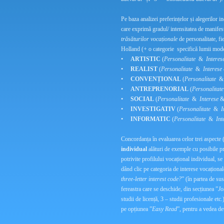
Pe baza analizei preferințelor și alegerilor i
care exprimă gradul/ intensitatea de manifes
trăsăturilor vocaționale
de personalitate, fi
Holland (+ o categorie specifică lumii moder
•
ARTISTIC
(
Personalitate
&
Interes
•
REALIST
(
Personalitate
&
Interese
•
CONVENȚIONAL
(
Personalitate
•
ANTREPRENORIAL
(
Personalitate
•
SOCIAL
(
Personalitate
&
Interese
•
INVESTIGATIV
(
Personalitate
&
I
•
INFORMATIC
(
Personalitate
&
Int
Concordanța în evaluarea celor trei aspecte 
individual
alături de exemple cu posibile p
potrivite profilului vocațional individual, s
dând clic pe categoria de interese vocațional
three-letter interest code?
” (în partea de sus
fereastra care se deschide, din secțiunea ”
Jo
studii de licență, 3 – studii profesionale etc
pe opțiunea ”
Easy Read
”, pentru a vedea de