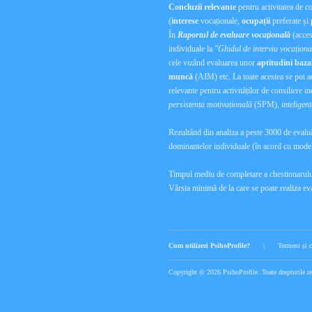
Concluzii relevante
pentru activitatea de c
(
interese
vocaționale,
ocupații
preferate și
În
Raportul de evaluare vocațională
(acces
individuale la ”
Ghidul de interviu vocațion
cele vizând evaluarea unor
aptitudini baza
muncă
(AIM) etc. La toate acestea se pot ad
relevante pentru activităților de consiliere i
persistența motivațională
(SPM),
inteligen
Rezultând din analiza a peste 3000 de evalu
dominantelor individuale (în acord cu modelu
Timpul mediu de completare a chestionarulu
Vârsta minimă de la care se poate realiza ev
Cum utilizezi PsihoProfile?
|
Termeni și c
Copyright © 2026 PsihoProfile. Toate drepturile re