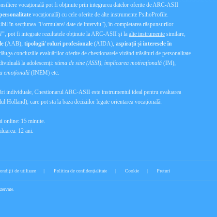
onsiliere vocațională pot fi obținute prin integrarea datelor oferite de ARC-ASII
personalitate
vocațională) cu cele oferite de alte instrumente PsihoProfile.
ibil în secțiunea ”Formulare/ date de interviu”), în completarea răspunsurilor
al”
, pot fi integrate rezultatele obținute la ARC-ASII și la
alte instrumente
similare,
le
(AAB),
tipologii/ roluri profesionale
(AIDA),
aspirații și interesele în
ăuga concluziile evaluărilor oferite de chestionarele vizând trăsături de personalitate
ndividuală la adolescenți:
stima de sine (ASSI)
,
implicarea motivațională
(IM),
ța emoțională
(INEM) etc.
ări individuale, Chestionarul ARC-ASII este instrumentul ideal pentru evaluarea
l Holland), care pot sta la baza deciziilor legate orientarea vocațională.
i online: 15 minute.
aluarea: 12 ani.
ondiții de utilizare
|
Politica de confidențialitate
|
Cookie
|
Prețuri
zervate.