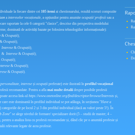
ndividuale la fiecare dintre cei
105 itemi
ai chestionarului, rezultă scoruri compozite
Rapo
tar
e
a
intereselor vocaționale
, a opțiunilor pentru anumite
ocupații/ profesii
sau a
Ra
ecare raportate la cele 6 categorii ”clasice”, descrise din perspectiva modelului
Ra
ne, dominată de activități bazate pe folosirea tehnologiilor informaționale):
e
&
Ocupații
);
&
Ocupații
);
Ches
&
Interese
&
Ocupații
);
Ch
&
Interese
&
Ocupații
);
De
&
Ocupații
);
nterese
&
Ocupații
);
erese
&
Ocupații
).
(
personalitate, interese
și
ocupații
preferate) este ilustrată în
profilul vocațional
rofesii recomandate. Pentru a afla
mai multe detalii
despre posibile profesii
e poate accesa link-ul
https://www.onetonline.org/find/descriptor/browse/Interests
și,
e care este dominantă în profilul individual se pot adăuga, în secțiunea ”
Have a
) categoriile de pe locul 2 și 3 din profilul individual (dacă au valori peste 5!). În
b Zone
” se alege nivelul de formare/ specializare dorit (5 – studii de master; 4 –
.), pentru a analiza lista cu profesii recomandate și, dând clic pe o anumită profesie și
talii relevante legate de acea profesie.