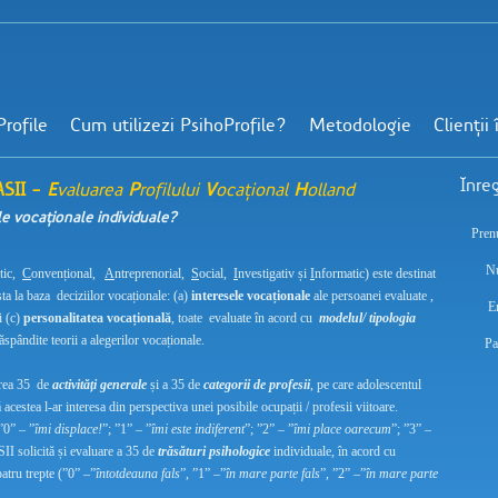
rofile
Cum utilizezi PsihoProfile?
Metodologie
Clienții
Înre
SII -
E
valuarea
P
rofilului
V
ocațional
H
olland
le vocaționale individuale?
Pren
N
stic,
C
onvențional,
A
ntreprenorial,
S
ocial,
I
nvestigativ și
I
nformatic) este destinat
ta la baza deciziilor vocaționale: (a)
interesele vocaționale
ale persoanei evaluate ,
E
i (c)
personalitatea vocațională
, toate evaluate în acord cu
modelul/ tipologia
ăspândite teorii a alegerilor vocaționale.
Pa
rea 35 de
activități generale
și a 35 de
categorii de profesii
, pe care adolescentul
acestea l-ar interesa din perspectiva unei posibile ocupații / profesii viitoare.
”0” – ”
îmi displace!
”; ”1” – ”
îmi este indiferent
”; ”2” – ”
îmi place oarecum
”; ”3” –
II solicită și evaluare a 35 de
trăsături psihologice
individuale, în acord cu
atru trepte (”0” –”
întotdeauna fals
”, ”1” –”
în mare parte fals
”, ”2” –”
în mare parte