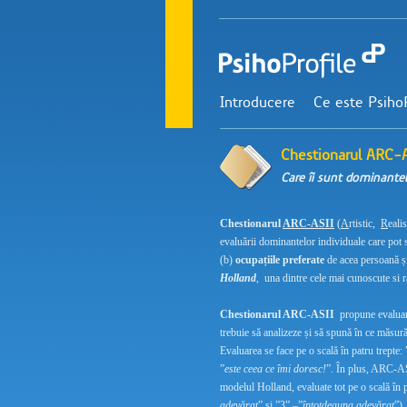
Introducere
Ce este PsihoP
Chestionarul ARC-A
Care îi sunt dominante
Chestionarul
ARC-ASII
(
A
rtistic,
R
eali
evaluării dominantelor individuale care pot s
(b)
ocupațiile preferate
de acea persoană ș
Holland
, una dintre cele mai cunoscute si r
Chestionarul ARC-ASII
propune evalua
trebuie să analizeze și să spună în ce măsură 
Evaluarea se face pe o scală în patru trepte: 
”
este ceea ce îmi doresc!
”. În plus, ARC-AS
modelul Holland, evaluate tot pe o scală în p
adevărat
” și ”3” –”
întotdeauna adevărat
”).