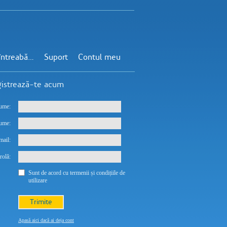
 întreabă…
Suport
Contul meu
gistrează-te acum
ume
:
ume
:
mail
:
rolă
:
Sunt de acord cu termenii și condițiile de
utilizare
Apasă aici dacă ai deja cont