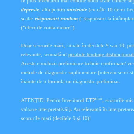
În plus inventarul mai conține două scale clinice su
depresie
, alta pentru
anxietate
(cu câte 10 itemi fiec
scală:
răspunsuri random
(”răspunsuri la întâmplar
(”efect de contaminare”).
Doar scorurile mari, situate în decilele 9 sau 10, pot 
relevante, semnalând
posibile tendințe disfuncțional
Aceste concluzii preliminare trebuie confirmate/ veri
metode de diagnostic suplimentare (interviu semi-st
înainte de a formula un diagnostic preliminar.
duo
ATENȚIE! Pentru Inventarul ETP
, scorurile mic
valoare interpretativă!). Au relevanță în interpretar
scorurile mari (decilele 9 și 10)!