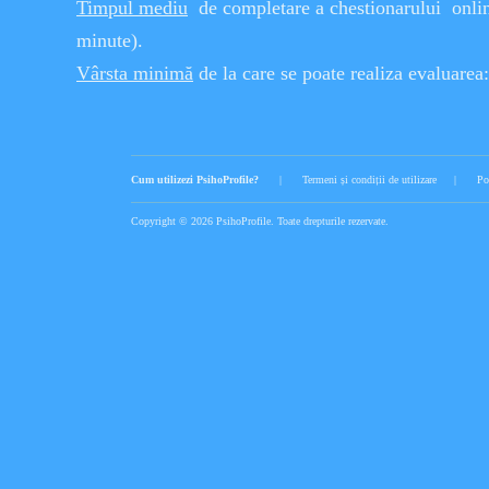
Timpul mediu
de completare a chestionarului onli
minute).
Vârsta minimă
de la care se poate realiza evaluarea
Cum utilizezi PsihoProfile?
|
Termeni și condiții de utilizare
|
Po
Copyright © 2026 PsihoProfile. Toate drepturile rezervate.