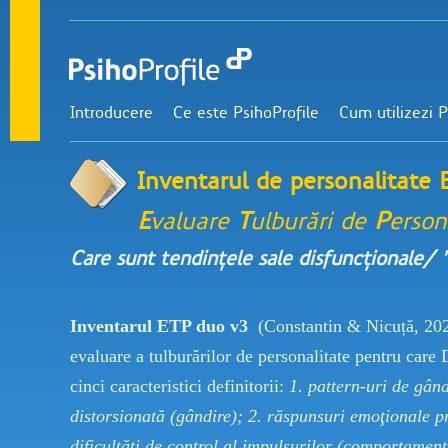
Introducere
Ce este PsihoProfile
Cum utilizezi P
Inventarul de personalitate 
E
valuare
T
ulburări de
P
erson
Care sunt tendințele sale disfuncționale/
Inventarul ETP duo v3
(Constantin & Nicuță, 202
evaluare a tulburărilor de personalitate pentru ca
cinci caracteristici definitorii:
1. pattern-uri de gând
distorsionată (gândire); 2. răspunsuri emoţionale pr
dificultăți de control al impulsurilor (comportamen