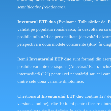
semnificative (relaţionare)
.
Inventarul ETP duo
(
E
valuarea
T
ulburărilor de
P
validat pe populația românească, în dezvoltarea sa 
posibile tulburări de personalitate (dezvoltări dizarm
perspectiva a două modele concurente (
duo
) în di
Itemii
Inventarului ETP duo
sunt formați din aserț
posibile variante de răspuns (Adevărat/ Fals), inclu
intermediară (”?”) pentru cei nehotărâți sau cei care
dintre cele două variante dihotomice.
Chestionarul
Inventarului ETP duo
conține 127 de 
versiunea online), câte 10 itemi pentru fiecare dintre