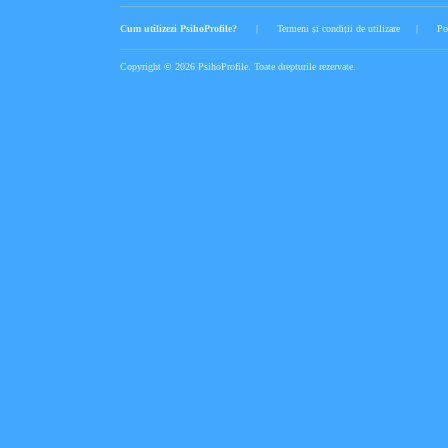
Cum utilizezi PsihoProfile?
|
Termeni și condiții de utilizare
|
Po
Copyright © 2026 PsihoProfile. Toate drepturile rezervate.