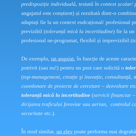
predispoziție individuală, testată în context școlar/
angajatul este conștient) și rezultată dintr-o combina
adaptați fie la un context eudcațional/ profesional p
previzibil (
toleranță mică la incertitudine
) fie la u
profesional ne-programat, flexibil și imprevizibil (
t
De exemplu,
un angajat
, în funcție de aceste caracte
potrivit (sau nu!) pentru un post care solicită o
tole
(
top-management, creație şi inovație, consultanţă, 
coordonare de proiecte de cercetare – dezvoltare
etc
toleranță mică la incertitudine
(
servicii financiar –
dirijarea traficului feroviar sau aerian, controlul cal
securitate
etc.).
În mod similar,
un elev
poate performa mai degrabă î