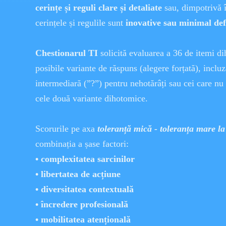
cerințe și reguli clare și detaliate
sau, dimpotrivă în
cerințele și regulile sunt
inovative sau minimal def
Chestionarul TI
solicită evaluarea a 36 de itemi di
posibile variante de răspuns (alegere forțată), inclu
intermediară (”?”) pentru nehotărâți sau cei care nu 
cele două variante dihotomice.
Scorurile pe axa
toleranță mică - toleranța mare la
combinația a șase factori:
• complexitatea sarcinilor
• libertatea de acțiune
• diversitatea contextuală
• încredere profesională
• mobilitatea atențională